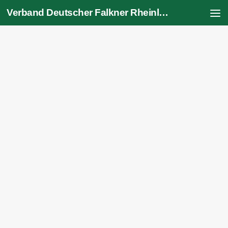
Verband Deutscher Falkner Rheinland Pfalz Saarland e.V.
Zum Inhalt springen