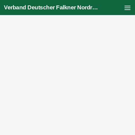
Verband Deutscher Falkner Nordrhein-Westfalen e.V.
Zum Inhalt springen