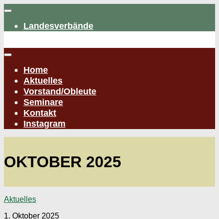
Zum
Inhalt
Landesverbände
springen
Home
Aktuelles
Vorstand/Obleute
Seminare
Kontakt
Instagram
OKTOBER 2025
Aktuelles
1. Oktober 2025