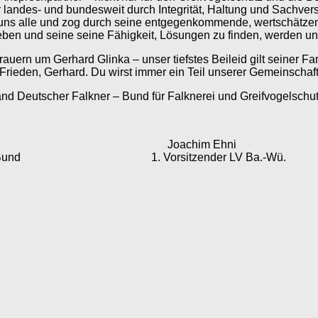
landes- und bundesweit durch Integrität, Haltung und Sachvers
für uns alle und zog durch seine entgegenkommende, wertschätz
reben und seine seine Fähigkeit, Lösungen zu finden, werden u
trauern um Gerhard Glinka – unser tiefstes Beileid gilt seiner Fam
Frieden, Gerhard. Du wirst immer ein Teil unserer Gemeinschaft
nd Deutscher Falkner – Bund für Falknerei und Greifvogelschut
 Joachim Ehni
. Vorsitzender LV Ba.-Wü.